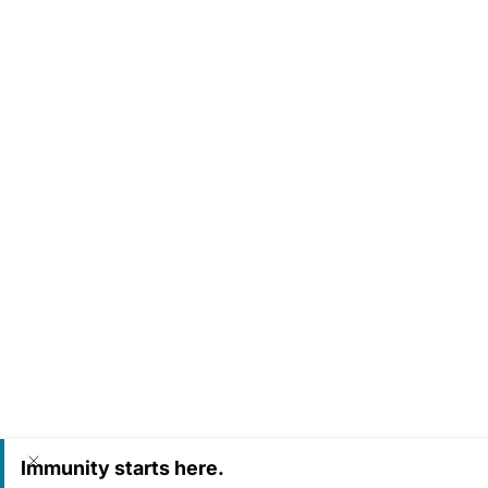
Hola
¡Bienvenido/a a Sirona Care!
En breves momentos le atenderemos...
Iniciar conversación
Soporte de ventas
Immunity starts here.