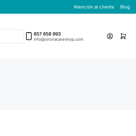
Atención al cliente
Blog
657 658 993
Iniciar sesión
Abrir cesta p
info@sironacareshop.com