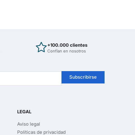
+100.000 clientes
s
Confían en nosotros
Subscribirse
Hola
¡Bienvenido/a a Sirona Care!
En breves momentos le atenderemos...
LEGAL
Iniciar conversación
Aviso legal
Soporte de ventas
Políticas de privacidad