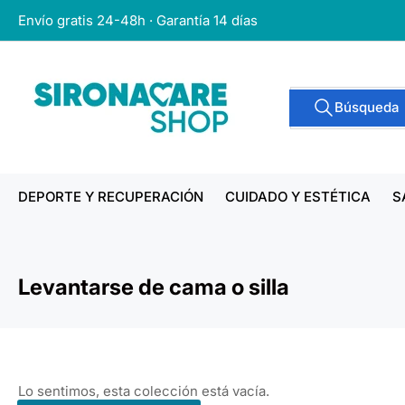
Pasar
Envío gratis 24-48h · Garantía 14 días
al
contenido
Buscar
Búsqueda
productos
DEPORTE Y RECUPERACIÓN
CUIDADO Y ESTÉTICA
S
Levantarse de cama o silla
Lo sentimos, esta colección está vacía.