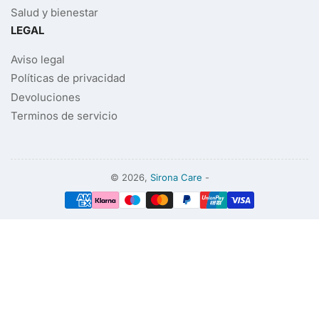
Salud y bienestar
LEGAL
Aviso legal
Políticas de privacidad
Devoluciones
Terminos de servicio
© 2026,
Sirona Care
-
Modalidades
de
pago
Hola
¡Bienvenido/a a Sirona Care!
En breves momentos le atenderemos...