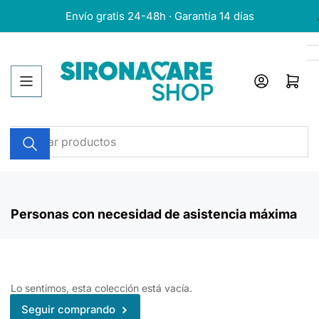
Pasar
Envío gratis 24-48h · Garantía 14 días
al
contenido
Iniciar sesión
Abrir cesta
Buscar
productos
Personas con necesidad de asistencia máxima
Lo sentimos, esta colección está vacía.
Seguir comprando