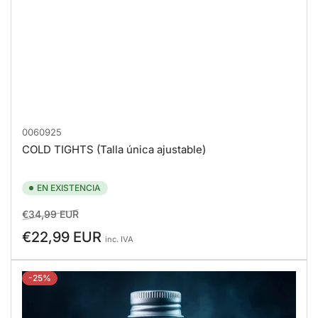
0060925
COLD TIGHTS (Talla única ajustable)
EN EXISTENCIA
Precio
Precio
€34,99 EUR
regular
de
€22,99 EUR
inc. IVA
venta
-25%