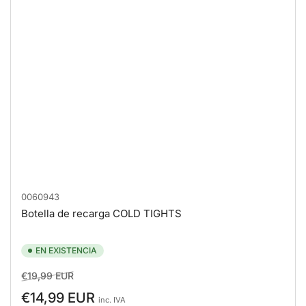
0060943
Botella de recarga COLD TIGHTS
EN EXISTENCIA
Precio
Precio
€19,99 EUR
regular
de
€14,99 EUR
inc. IVA