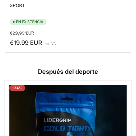
SPORT
EN EXISTENCIA
Precio
Precio
€29,99 EUR
regular
de
€19,99 EUR
inc. IVA
venta
Después del deporte
-34%