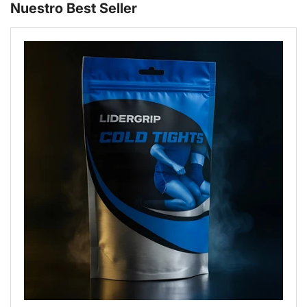
Nuestro Best Seller
Pasar
a
la
información
del
producto