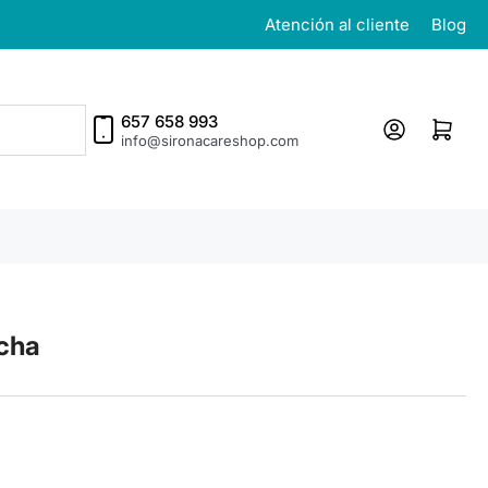
Atención al cliente
Blog
657 658 993
Iniciar sesión
Abrir cesta p
info@sironacareshop.com
cha