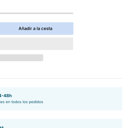
Añadir a la cesta
mentar
tidad
a
ponja
cha
24-48h
tes en todos los pedidos
as