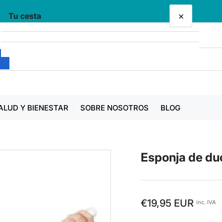
×
Tu cesta
Tu cesta está vacía
ALUD Y BIENESTAR
SOBRE NOSOTROS
BLOG
Esponja de du
Precio
€19,95 EUR
inc. IVA
regular