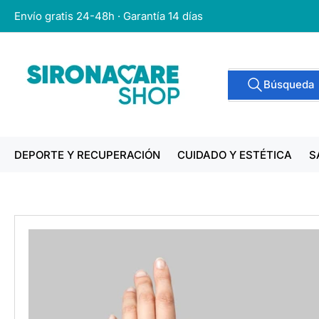
Pasar
Envío gratis 24-48h · Garantía 14 días
al
contenido
Buscar
Búsqueda
productos
DEPORTE Y RECUPERACIÓN
CUIDADO Y ESTÉTICA
S
Pasar
a
la
información
del
producto