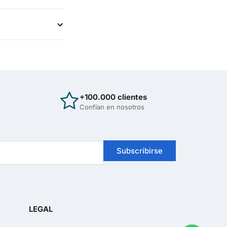
+100.000 clientes
s
Confían en nosotros
Hola
¡Bienvenido/a a Sirona Care!
Subscribirse
En breves momentos le atenderemos...
Iniciar conversación
Soporte de ventas
LEGAL