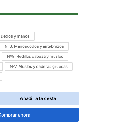
Nº1. Dedos y manos
Nº3. Manoscodos y antebrazos
Nº5. Rodillas cabeza y muslos
Nº7. Muslos y caderas gruesas
Añadir a la cesta
mentar
tidad
a
Comprar ahora
DERFIX
LIESTER