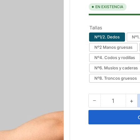
EN EXISTENCIA
Tallas
Nº1/2. Dedos
Nº2 Manos gruesas
Nº4. Codos y rodillas
Nº6. Muslos y caderas
Nº8. Troncos gruesos
−
+
Cantidad
Reducir
Au
cantidad
can
para
par
LIDERFIX
LI
POLIESTER
PO
1
1