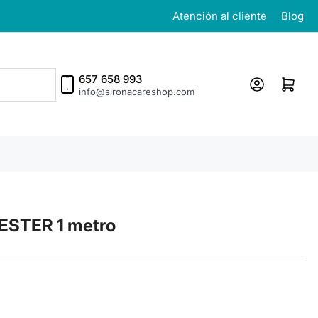
Atención al cliente
Blog
657 658 993
Iniciar sesión
Abrir cesta p
info@sironacareshop.com
ESTER 1 metro