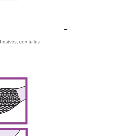
de
galería
hesivos, con tallas