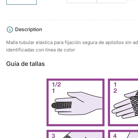
de
de
de
de
galería
galería
galería
galería
Description
Malla tubular elástica para fijación segura de apósitos sin ad
identificadas con línea de color
Guía de tallas