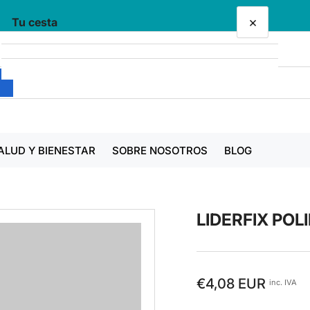
×
Tu cesta
Tu cesta está vacía
ALUD Y BIENESTAR
SOBRE NOSOTROS
BLOG
LIDERFIX POLI
Precio
€4,08 EUR
inc. IVA
regular