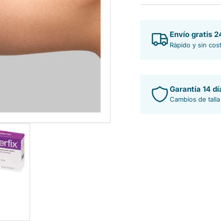
metro
me
Envío gratis 
Rápido y sin cos
Garantía 14 dí
Cambios de talla
Cargar
imagen
5
en
la
vista