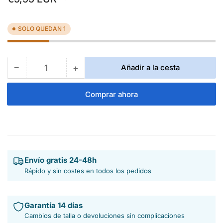
regular
SOLO QUEDAN 1
−
+
Añadir a la cesta
Cantidad
Reducir
Aumentar
cantidad
cantidad
para
para
Comprar ahora
Pulsera
Pulsera
para
para
bastones
bastones
color
color
negro
negro
Envío gratis 24-48h
Rápido y sin costes en todos los pedidos
Garantía 14 días
Cambios de talla o devoluciones sin complicaciones