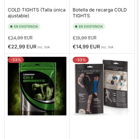
COLD TIGHTS (Talla única
Botella de recarga COLD
ajustable)
TIGHTS
EN EXISTENCIA
EN EXISTENCIA
Precio
Precio
Precio
Precio
€34,99 EUR
€19,99 EUR
regular
de
regular
de
€22,99 EUR
€14,99 EUR
inc. IVA
inc. IVA
venta
venta
-33%
-33%