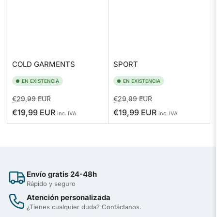
COLD GARMENTS
SPORT
EN EXISTENCIA
EN EXISTENCIA
Precio
Precio
Precio
Precio
€29,99 EUR
€29,99 EUR
regular
de
regular
de
€19,99 EUR
€19,99 EUR
inc. IVA
inc. IVA
venta
venta
Envío gratis 24-48h
Rápido y seguro
Atención personalizada
¿Tienes cualquier duda? Contáctanos.