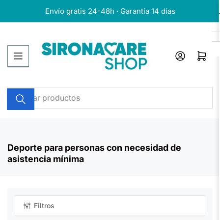
Pasar
Envío gratis 24-48h · Garantía 14 días
al
contenido
Iniciar sesión
Abrir cesta
Buscar
productos
Deporte para personas con necesidad de
asistencia mínima
Filtros