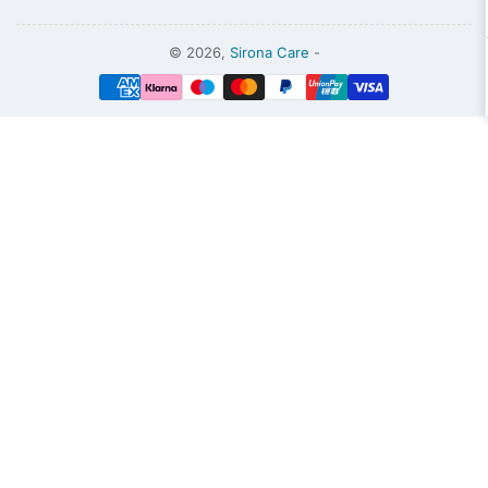
© 2026,
Sirona Care
-
Modalidades
de
pago
Hola