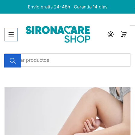
Pasar
Envío gratis 24-48h · Garantía 14 días
al
contenido
Iniciar sesión
Abrir cesta
Buscar
productos