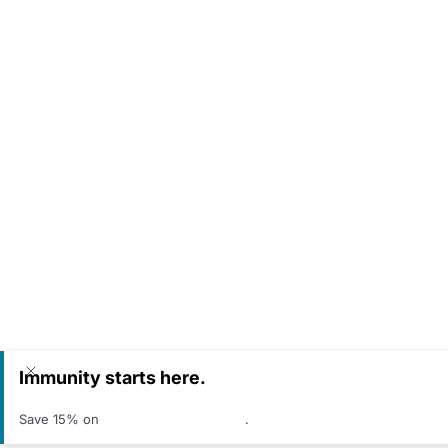
Hola
¡Bienvenido/a a Sirona Care!
En breves momentos le atenderemos...
Iniciar conversación
Soporte de ventas
Immunity starts here.
Save 15% on
top-rated supplements
.